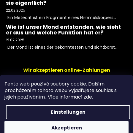
sie eigentlich?
22.02.2025
Ein Meteorit ist ein Fragment eines Himmelskörpers...
Wie ist unser Mond entstanden, wie sieht
er aus und welche Funktion hat er?
21.02.2025
Der Mond ist eines der bekanntesten und sichtbarst...
Wir akzeptieren online-Zahlungen
Tento web používá soubory cookie. Dalším
procházením tohoto webu vyjadřujete souhlas s
jejich používáním.. Více informací
zde
.
Einstellungen
Copyright 2026
PeltramMinerals
. Alle Rechte
Akzeptieren
vorbehalten.