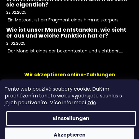
sie eigentlich?
22.02.2025
Ein Meteorit ist ein Fragment eines Himmelskörpers...
Wie ist unser Mond entstanden, wie sieht
er aus und welche Funktion hat er?
21.02.2025
Der Mond ist eines der bekanntesten und sichtbarst...
Wir akzeptieren online-Zahlungen
Tento web používá soubory cookie. Dalším
procházením tohoto webu vyjadřujete souhlas s
jejich používáním.. Více informací
zde
.
Einstellungen
Copyright 2026
PeltramMinerals
. Alle Rechte
Akzeptieren
vorbehalten.