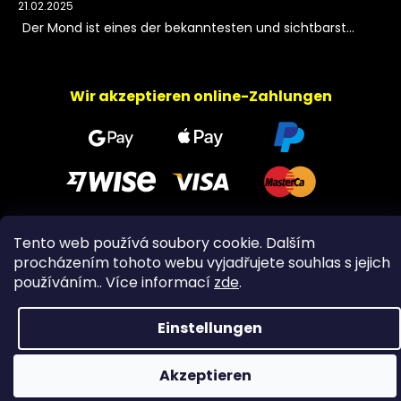
21.02.2025
Der Mond ist eines der bekanntesten und sichtbarst...
Wir akzeptieren online-Zahlungen
Tento web používá soubory cookie. Dalším
Copyright 2026
PeltramMinerals
. Alle Rechte
procházením tohoto webu vyjadřujete souhlas s jejich
vorbehalten.
používáním.. Více informací
zde
.
Einstellungen
Akzeptieren