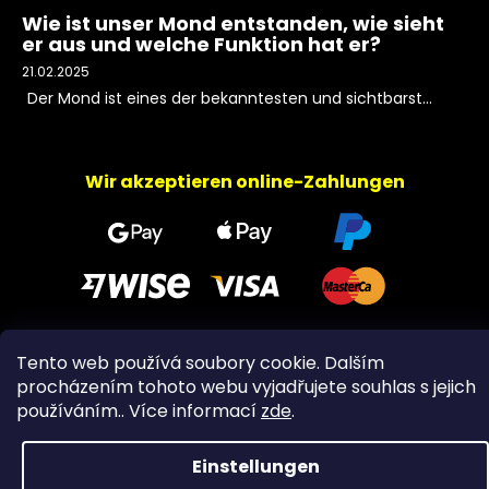
Wie ist unser Mond entstanden, wie sieht
er aus und welche Funktion hat er?
21.02.2025
Der Mond ist eines der bekanntesten und sichtbarst...
Wir akzeptieren online-Zahlungen
Tento web používá soubory cookie. Dalším
Copyright 2026
PeltramMinerals
. Alle Rechte
procházením tohoto webu vyjadřujete souhlas s jejich
vorbehalten.
používáním.. Více informací
zde
.
Einstellungen