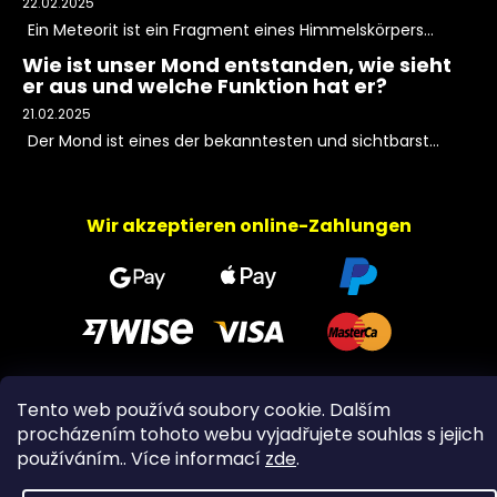
22.02.2025
Ein Meteorit ist ein Fragment eines Himmelskörpers...
Wie ist unser Mond entstanden, wie sieht
er aus und welche Funktion hat er?
21.02.2025
Der Mond ist eines der bekanntesten und sichtbarst...
Wir akzeptieren online-Zahlungen
Tento web používá soubory cookie. Dalším
Copyright 2026
PeltramMinerals
. Alle Rechte
procházením tohoto webu vyjadřujete souhlas s jejich
vorbehalten.
používáním.. Více informací
zde
.