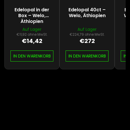
Edelopal in der
Edelopal 40ct –
Ed
Box – Welo,
Welo, Äthiopien
We
Äthiopien
Auf Lager
Auf Lager
€11,92 ohne MwSt.
€224,79 ohne MwSt.
€2
€14,42
€272
IN DEN WARENKORB
IN DEN WARENKORB
IN