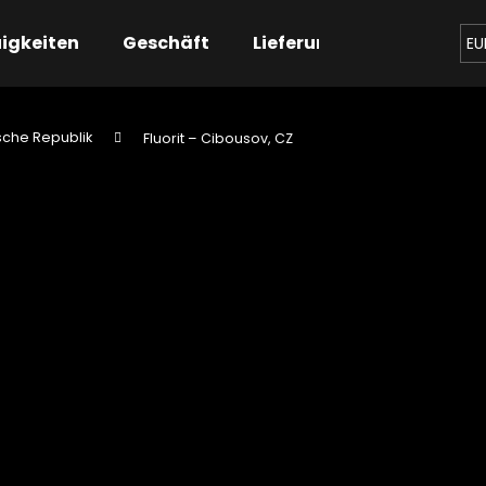
igkeiten
Geschäft
Lieferung
Kontaktier
EU
sche Republik
Fluorit – Cibousov, CZ