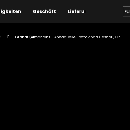
igkeiten
Geschäft
Lieferung
Kontaktier
EU
n
Granat (Almandin) – Annaquelle-Petrov nad Desnou, CZ