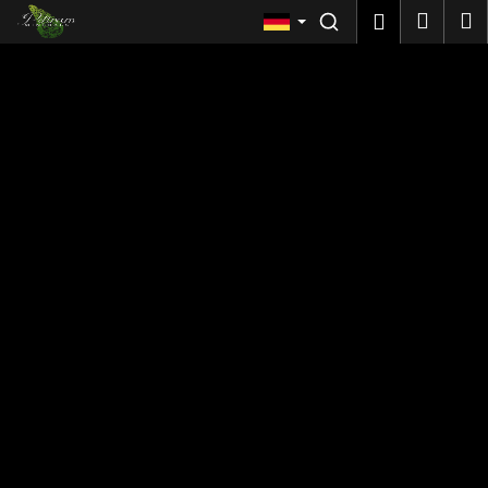
Warenkorb
Zum Inhalt springen
Ware
M
Login
Me
Zurück
W
zum
a
s
s
u
c
h
e
n
S
i
e
?
SUCHEN