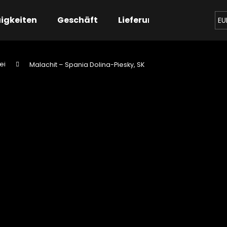
igkeiten
Geschäft
Lieferung
Kontaktier
EU
ei
Malachit – Spania Dolina-Piesky, SK