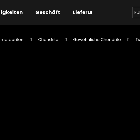
igkeiten
Geschäft
Lieferung
Kontaktier
EU
nmeteoriten
Chondrite
Gewöhnliche Chondrite
Ts