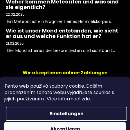
Woher kommen Meteoriten und was sind
sie eigentlich?
22.02.2025
Ein Meteorit ist ein Fragment eines Himmelskörpers...
Wie ist unser Mond entstanden, wie sieht
er aus und welche Funktion hat er?
21.02.2025
Der Mond ist eines der bekanntesten und sichtbarst...
Wir akzeptieren online-Zahlungen
Tento web používá soubory cookie. Dalším
procházením tohoto webu vyjadřujete souhlas s
jejich používáním.. Více informací
zde
.
Einstellungen
Copyright 2026
PeltramMinerals
. Alle Rechte
Akzeptieren
vorbehalten.