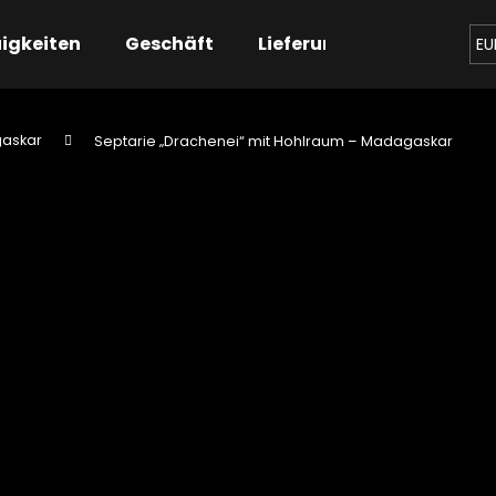
igkeiten
Geschäft
Lieferung
Kontaktier
EU
askar
Septarie „Drachenei“ mit Hohlraum – Madagaskar