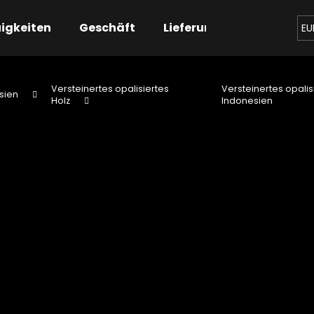
igkeiten
Geschäft
Lieferung
Kontaktier
EU
Versteinertes opalisiertes
Versteinertes opalis
sien
Holz
Indonesien