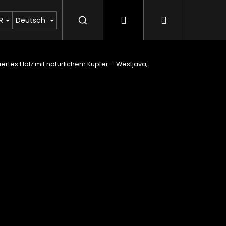
Login
Warenkorb
en Sie uns
Aufkauf von Moldaviten
Rubrik ü
R
Deutsch
iertes Holz mit natürlichem Kupfer – Westjava,