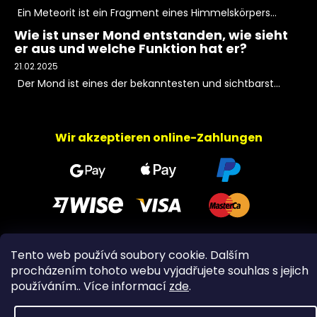
Ein Meteorit ist ein Fragment eines Himmelskörpers...
Wie ist unser Mond entstanden, wie sieht
er aus und welche Funktion hat er?
21.02.2025
Der Mond ist eines der bekanntesten und sichtbarst...
Wir akzeptieren online-Zahlungen
Tento web používá soubory cookie. Dalším
Copyright 2026
PeltramMinerals
. Alle Rechte
procházením tohoto webu vyjadřujete souhlas s jejich
vorbehalten.
používáním.. Více informací
zde
.