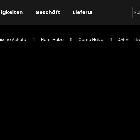
igkeiten
Geschäft
Lieferung
Kontaktier
EU
ische Achate
Horni Halze
Cerna Halze
Achat – Ho