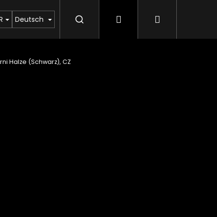
Login
Warenkorb
en Sie uns
Aufkauf von Moldaviten
Rubrik ü
R
Deutsch
rni Halze (Schwarz), CZ