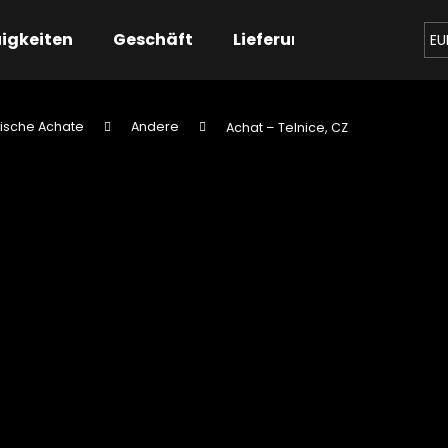
igkeiten
Geschäft
Lieferung
Kontaktier
EU
ische Achate
Andere
Achat – Telnice, CZ