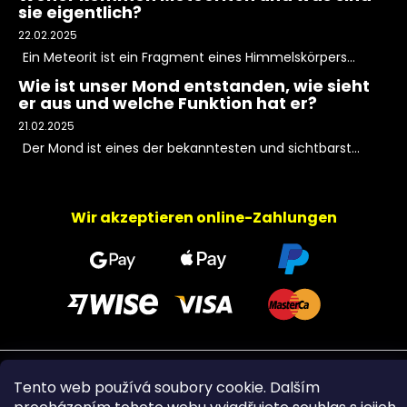
sie eigentlich?
22.02.2025
Ein Meteorit ist ein Fragment eines Himmelskörpers...
Wie ist unser Mond entstanden, wie sieht
er aus und welche Funktion hat er?
21.02.2025
Der Mond ist eines der bekanntesten und sichtbarst...
Wir akzeptieren online-Zahlungen
Copyright 2026
PeltramMinerals
. Alle Rechte
Tento web používá soubory cookie. Dalším
vorbehalten.