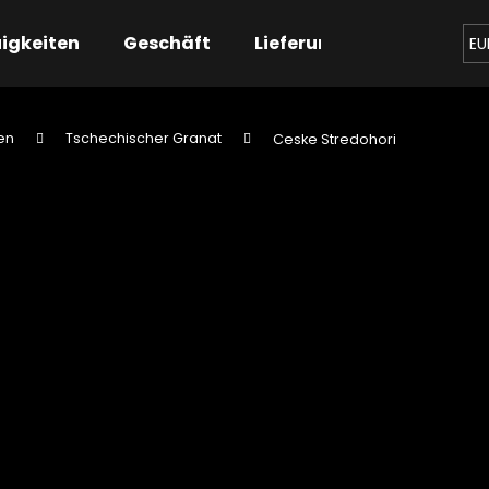
igkeiten
Geschäft
Lieferung
Kontaktier
EU
en
Tschechischer Granat
Ceske Stredohori