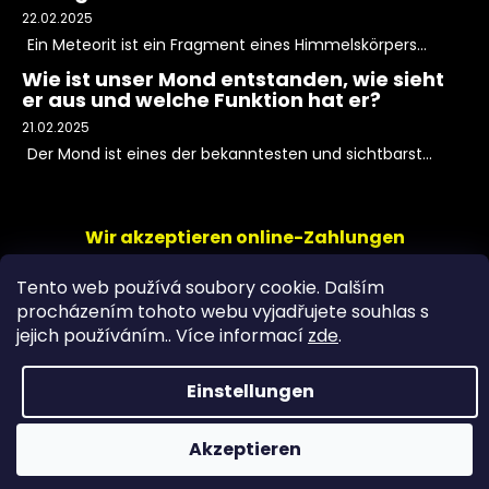
22.02.2025
Ein Meteorit ist ein Fragment eines Himmelskörpers...
Wie ist unser Mond entstanden, wie sieht
er aus und welche Funktion hat er?
21.02.2025
Der Mond ist eines der bekanntesten und sichtbarst...
Wir akzeptieren online-Zahlungen
Tento web používá soubory cookie. Dalším
procházením tohoto webu vyjadřujete souhlas s
jejich používáním.. Více informací
zde
.
Einstellungen
Copyright 2026
PeltramMinerals
. Alle Rechte
Akzeptieren
vorbehalten.