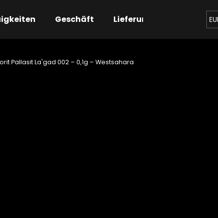
igkeiten
Geschäft
Lieferung
Kontaktier
EU
rit Pallasit La'gad 002 – 0,1g – Westsahara