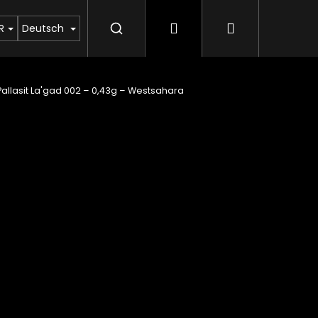
Login
Warenkorb
en Sie uns
Aufkauf von Moldaviten
Rubrik ü
R
Deutsch
Pallasit La'gad 002 – 0,43g – Westsahara