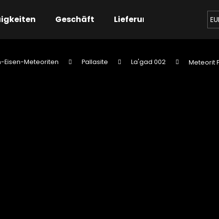
igkeiten
Geschäft
Lieferung
Kontaktier
EU
n-Eisen-Meteoriten
Pallasite
La'gad 002
Meteorit 