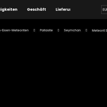
igkeiten
Geschäft
Lieferung
Kontaktier
EU
n-Eisen-Meteoriten
Pallasite
Seymchan
Meteorit