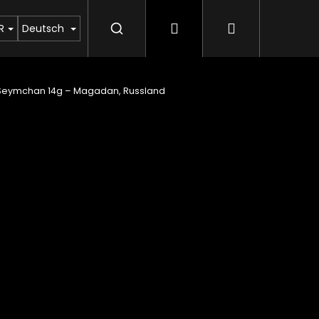
Login
Warenkorb
en Sie uns
Aufkauf von Moldaviten
Rubrik ü
R
Deutsch
 Seymchan 14g – Magadan, Russland