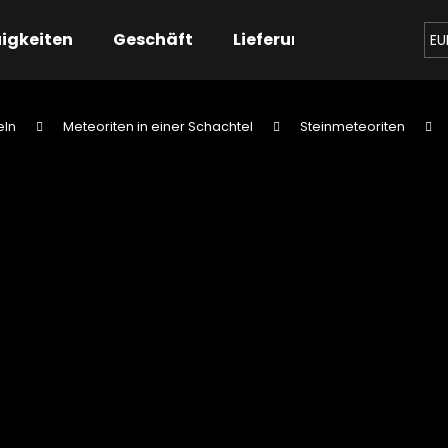
igkeiten
Geschäft
Lieferung
Kontaktier
EU
eln
Meteoriten in einer Schachtel
Steinmeteoriten