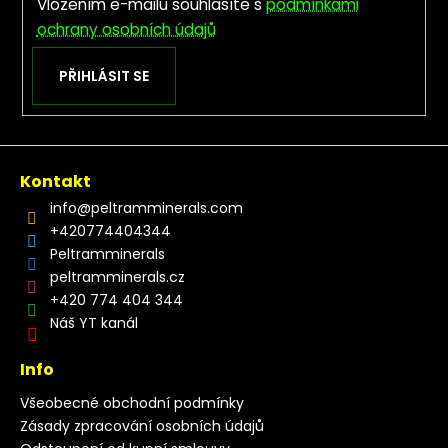
Vložením e-mailu souhlasíte s
podmínkami
ochrany osobních údajů
PŘIHLÁSIT SE
Kontakt
info
@
peltramminerals.com
+420774404344
Peltramminerals
peltramminerals.cz
+420 774 404 344
Náš YT kanál
Info
Všeobecné obchodní podmínky
Zásady zpracování osobních údajů