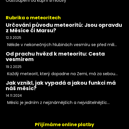
Odstoupení od kupní smlouvy
Rubrika o meteoritech
Určování původu meteoritů: Jsou opravdu
z Měsíce či Marsu?
12.3.2025
Někde v nekonečných hlubinách vesmíru se před mili...
Od prachu hvězd k meteoritu: Cesta
vesmírem
19.2.2025
Každý meteorit, který dopadne na Zemi, má za sebou...
Jak vznikl, jak vypadá a jakou funkci má
náš měsíc?
14.11.2024
Měsíc je jedním z nejznámějších a nejviditelnějšíc...
Přijímáme online platby