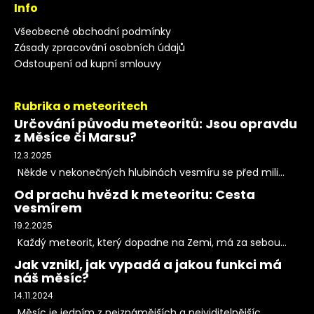
Info
Všeobecné obchodní podmínky
Zásady zpracování osobních údajů
Odstoupení od kupní smlouvy
Rubrika o meteoritech
Určování původu meteoritů: Jsou opravdu
z Měsíce či Marsu?
12.3.2025
Někde v nekonečných hlubinách vesmíru se před mili...
Od prachu hvězd k meteoritu: Cesta
vesmírem
19.2.2025
Každý meteorit, který dopadne na Zemi, má za sebou...
Jak vznikl, jak vypadá a jakou funkci má
náš měsíc?
14.11.2024
Měsíc je jedním z nejznámějších a nejviditelnějšíc...