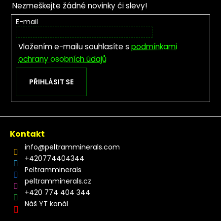
Nezmeškejte žádné novinky či slevy!
E-mail
Vložením e-mailu souhlasíte s
podmínkami
ochrany osobních údajů
PŘIHLÁSIT SE
Kontakt
info
@
peltramminerals.com
+420774404344
Peltramminerals
peltramminerals.cz
+420 774 404 344
Náš YT kanál