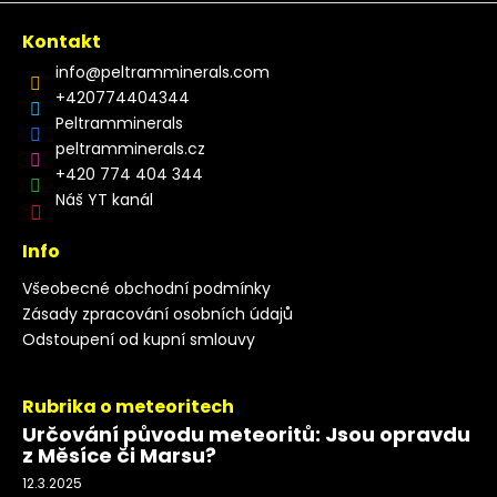
Kontakt
info
@
peltramminerals.com
+420774404344
Peltramminerals
peltramminerals.cz
+420 774 404 344
Náš YT kanál
Info
Všeobecné obchodní podmínky
Zásady zpracování osobních údajů
Odstoupení od kupní smlouvy
Rubrika o meteoritech
Určování původu meteoritů: Jsou opravdu
z Měsíce či Marsu?
12.3.2025