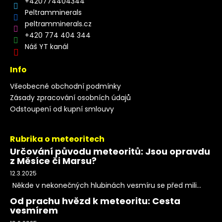
+420774404344
Peltramminerals
peltramminerals.cz
+420 774 404 344
Náš YT kanál
Info
Všeobecné obchodní podmínky
Zásady zpracování osobních údajů
Odstoupení od kupní smlouvy
Rubrika o meteoritech
Určování původu meteoritů: Jsou opravdu
z Měsíce či Marsu?
12.3.2025
Někde v nekonečných hlubinách vesmíru se před mili...
Od prachu hvězd k meteoritu: Cesta
vesmírem