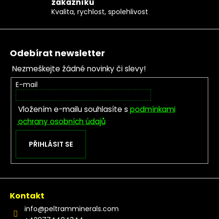
zákazníků
Kvalita, rychlost, spolehlivost
Zápatí
Odebírat newsletter
Nezmeškejte žádné novinky či slevy!
E-mail
Vložením e-mailu souhlasíte s
podmínkami
ochrany osobních údajů
PŘIHLÁSIT SE
Kontakt
info
@
peltramminerals.com