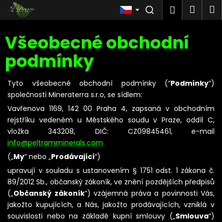
Košík
Přejít na obsah
Nákup
M
Přihlášen
Men
Zpět
Všeobecné obchodní
C
o
podmínky
p
o
t
Tyto všeobecné obchodní podmínky (“
Podmínky
”)
ř
společnosti Mineraterra s.r.o, se sídlem:
e
Vavřenova 1169, 142 00 Praha 4, zapsaná v obchodním
b
rejstříku vedeném u Městského soudu v Praze, oddíl C,
u
j
vložka 343208, DIČ: CZ09845461,
e-mail
e
info@peltramminerals.com
t
(„
My
” nebo „
Prodávající
”)
e
n
upravují v souladu s ustanovením § 1751 odst. 1 zákona č.
a
89/2012 Sb., občanský zákoník, ve znění pozdějších předpisů
j
(„
Občanský zákoník
“) vzájemná práva a povinnosti Vás,
í
jakožto kupujících, a Nás, jakožto prodávajících, vzniklá v
t
souvislosti nebo na základě kupní smlouvy („
Smlouva
“)
?