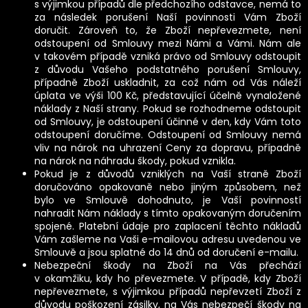
s výjimkou případů dle předchozího odstavce, nemá to
za následek porušení Naší povinnosti Vám Zboží
doručit. Zároveň to, že Zboží nepřevezmete, není
odstoupení od Smlouvy mezi Námi a Vámi. Nám ale
v takovém případě vzniká právo od Smlouvy odstoupit
z důvodu Vašeho podstatného porušení Smlouvy,
případně Zboží uskladnit, za což nám od Vás náleží
úplata ve výši 100 Kč, představující účelně vynaložené
náklady z Naší strany. Pokud se rozhodneme odstoupit
od Smlouvy, je odstoupení účinné v den, kdy Vám toto
odstoupení doručíme. Odstoupení od Smlouvy nemá
vliv na nárok na uhrazení Ceny za dopravu, případně
na nárok na náhradu škody, pokud vznikla.
Pokud je z důvodů vzniklých na Vaší straně Zboží
doručováno opakovaně nebo jiným způsobem, než
bylo ve Smlouvě dohodnuto, je Vaší povinností
nahradit Nám náklady s tímto opakovaným doručením
spojené. Platební údaje pro zaplacení těchto nákladů
Vám zašleme na Vaši e-mailovou adresu uvedenou ve
Smlouvě a jsou splatné do 14 dnů od doručení e-mailu.
Nebezpeční škody na Zboží na Vás přechází
v okamžiku, kdy ho převezmete. V případě, kdy Zboží
nepřevezmete, s výjimkou případů nepřevzetí Zboží z
důvodu poškození zásilky, na Vás nebezpečí škody na