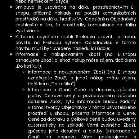
nebo německém jazyce.
Smlouva je uzavírána na dálku prostřednictvím E-
shopu, přičemž náklady na použití komunikačních
prostředků na dálku hradíte Vy. Odesláním Objednávky
souhlasíte s tím, že prostředky komunikace na dálku
využíváme.
K tomu, abychom mohli Smlouvu uzavřít, je třeba,
abyste na E-shopu vytvořili Objednávku. V tomto
návrhu musí být uvedeny následující údaje:
Informace o nakupovaném Zboží (na E-shopu
označujete Zboží, o jehož nákup máte zájem, tlačítkem
„Do košíku“);
Informace o nakupovaném Zboží (na E-shopu
označujete Zboží, o jehož nákup máte zájem,
tlačítkem „Do košíku“);
Informace o Ceně, Ceně za dopravu, způsobu
platby Celkové ceny a požadovaném způsobu
doručení Zboží; tyto informace budou zadány
v rámci tvorby Objednávky v rámci uživatelského
prostředí E-shopu, přičemž informace o Ceně,
Ceně za dopravu a Celkové ceně budou uvedeny
automaticky na základě Vámi zvolného Zboží,
způsobu jeho doručení a platby (informace o
Ceně za dopravu Vám poskytujeme s