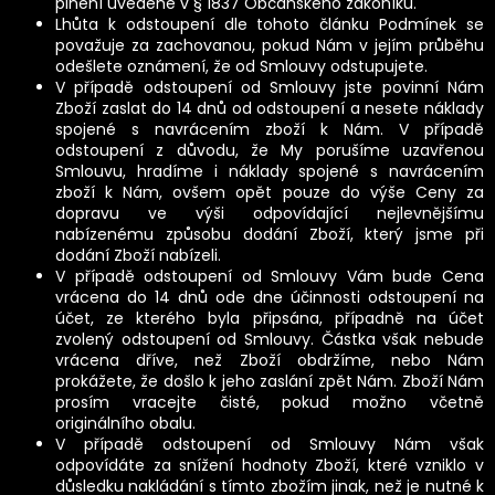
plnění uvedené v § 1837 Občanského zákoníku.
Lhůta k odstoupení dle tohoto článku Podmínek se
považuje za zachovanou, pokud Nám v jejím průběhu
odešlete oznámení, že od Smlouvy odstupujete.
V případě odstoupení od Smlouvy jste povinní Nám
Zboží zaslat do 14 dnů od odstoupení a nesete náklady
spojené s navrácením zboží k Nám. V případě
odstoupení z důvodu, že My porušíme uzavřenou
Smlouvu, hradíme i náklady spojené s navrácením
zboží k Nám, ovšem opět pouze do výše Ceny za
dopravu ve výši odpovídající nejlevnějšímu
nabízenému způsobu dodání Zboží, který jsme při
dodání Zboží nabízeli.
V případě odstoupení od Smlouvy Vám bude Cena
vrácena do 14 dnů ode dne účinnosti odstoupení na
účet, ze kterého byla připsána, případně na účet
zvolený odstoupení od Smlouvy. Částka však nebude
vrácena dříve, než Zboží obdržíme, nebo Nám
prokážete, že došlo k jeho zaslání zpět Nám. Zboží Nám
prosím vracejte čisté, pokud možno včetně
originálního obalu.
V případě odstoupení od Smlouvy Nám však
odpovídáte za snížení hodnoty Zboží, které vzniklo v
důsledku nakládání s tímto zbožím jinak, než je nutné k