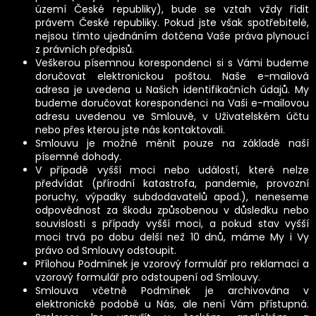
území České republiky), bude se vztah vždy řídit
právem České republiky. Pokud jste však spotřebitelé,
nejsou tímto ujednáním dotčena Vaše práva plynoucí
z právních předpisů.
Veškerou písemnou korespondenci si s Vámi budeme
doručovat elektronickou poštou. Naše e-mailová
adresa je uvedena u Našich identifikačních údajů. My
budeme doručovat korespondenci na Vaši e-mailovou
adresu uvedenou ve Smlouvě, v Uživatelském účtu
nebo přes kterou jste nás kontaktovali.
Smlouvu je možné měnit pouze na základě naší
písemné dohody.
V případě vyšší moci nebo událostí, které nelze
předvídat (přírodní katastrofa, pandemie, provozní
poruchy, výpadky subdodavatelů apod.), neneseme
odpovědnost za škodu způsobenou v důsledku nebo
souvislosti s případy vyšší moci, a pokud stav vyšší
moci trvá po dobu delší než 10 dnů, máme My i Vy
právo od Smlouvy odstoupit.
Přílohou Podmínek je vzorový formulář pro reklamaci a
vzorový formulář pro odstoupení od Smlouvy.
Smlouva včetně Podmínek je archivována v
elektronické podobě u Nás, ale není Vám přístupná.