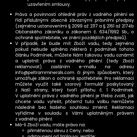
uzavřením smlouvy.
Práva a povinnosti ohledně práv z vadného plnění se
řídí příslušnými obecně závaznými právními předpisy
(zejména ustanoveními § 2099 až 2117 a § 2161 až 2174b
Občanského zákoníku a zákonem č. 634/1992 Sb., o
ochraně spotřebitele, ve znění pozdějších předpisů).
V případě, že bude mít Zboží vadu, tedy zejména
pokud nebude splněna některá z podmínek tohoto
článku Podmínek, můžete Nám takovou vadu oznámit
a uplatnit práva z vadného plnění (tedy Zboží
reklamovat) zasláním e-mailu na adresu
info@peltramminerals.com
či jiným způsobem, který
umožňuje zákon o ochraně spotřebitele. Pro reklamaci
můžete využít také vzorový formulář poskytovaný
z Naší strany, který tvoří přílohu č. 1 Podmínek.
V uplatnění práva z vadného plnění je třeba zvolit, jak
chcete vadu vyřešit, přičemž tuto volbu nemůžete
následně bez Našeho souhlasu změnit. Reklamaci
vyřídíme v souladu s Vámi uplatněným právem
z vadného plnění.
Má-li Zboží vadu, máte právo na:
přiměřenou slevu z Ceny; nebo
odstoupení od Smlouvy, jestliže: