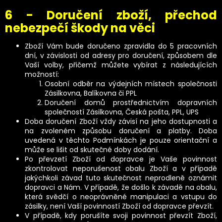
6 - Doručení zboží, přechod
nebezpečí škody na věci
Zboží Vám bude doručeno zpravidla do 5 pracovních
dní, v závislosti od adresy pro doručení, způsobem dle
Vaší volby, přičemž můžete vybírat z následujících
možností:
Osobní odběr na výdejních místech společnosti
Zásilkovna, Balíkovna či PPL
Doručení domů prostřednictvím dopravních
společností Zásilkovna, Česká pošta, PPL, UPS
Doba doručení Zboží vždy závisí na jeho dostupnosti a
na zvoleném způsobu doručení a platby. Doba
uvedená v těchto Podmínkách je pouze orientační a
může se lišit od skutečné doby dodání.
Po převzetí Zboží od dopravce je Vaše povinnost
zkontrolovat neporušenost obalu Zboží a v případě
jakýchkoli závad tuto skutečnost neprodleně oznámit
dopravci a Nám. V případě, že došlo k závadě na obalu,
která svědčí o neoprávněné manipulaci a vstupu do
zásilky, není Vaší povinností Zboží od dopravce převzít.
V případě, kdy porušíte svoji povinnost převzít Zboží,