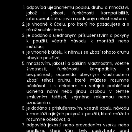
odpovídá ujednanému popisu, druhu a množství,
jakož i jakosti, funkčnosti, kompatibilitě,
interoperabilitě a jiným ujednaným vlastnostem;
je vhodné k účelu, pro který ho požadujete a s
nímž souhlasíme;
je dodáno s ujednaným příslušenstvím a pokyny
k použití, včetně návodu k montáži nebo
instalaci;
je vhodné k účelu, k němuž se Zboží tohoto druhu
obvykle používá;
množstvím, jakostí a dalšími vlastnostmi, včetně
životnosti, funkčnosti, kompatibility a
bezpečnosti, odpovídá obvyklým vlastnostem
Zboží téhož druhu, které můžete rozumně
očekávat, i s ohledem na veřejná prohlášení
učiněná námi nebo jinou osobou v témže
smluvním řetězci, zejména reklamou nebo
označením;
je dodáno s příslušenstvím, včetně obalu, návodu
k montáži a jiných pokynů k použití, které můžete
rozumně očekávat; a
odpovídá jakostí nebo provedením vzorku nebo
předloze, které Vám byly poskytnuty před