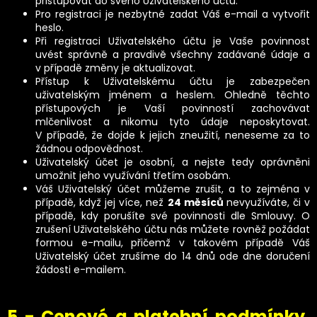
přistupovat do svého Uživatelského účtu.
Pro registraci je nezbytné zadat Váš e-mail a vytvořit
heslo.
Při registraci Uživatelského účtu je Vaše povinnost
uvést správně a pravdivě všechny zadávané údaje a
v případě změny je aktualizovat.
Přístup k Uživatelskému účtu je zabezpečen
uživatelským jménem a heslem. Ohledně těchto
přístupových je Vaší povinností zachovávat
mlčenlivost a nikomu tyto údaje neposkytovat.
V případě, že dojde k jejich zneužití, neneseme za to
žádnou odpovědnost.
Uživatelský účet je osobní, a nejste tedy oprávněni
umožnit jeho využívání třetím osobám.
Váš Uživatelský účet můžeme zrušit, a to zejména v
případě, když jej více, než
24 měsíců
nevyužíváte, či v
případě, kdy porušíte své povinnosti dle Smlouvy. O
zrušení Uživatelského účtu nás můžete rovněž požádat
formou e-mailu, přičemž v takovém případě Váš
Uživatelský účet zrušíme do 14 dnů ode dne doručení
žádosti e-mailem.
5 - Cenové a platební podmínky,