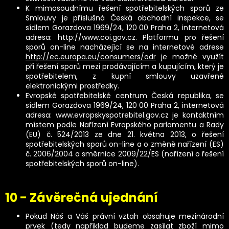
K mimosoudnímu řešení spotřebitelských sporů ze
Smlouvy je příslušná Česká obchodní inspekce, se
sídlem Gorazdova 1969/24, 120 00 Praha 2, internetová
adresa:
http://www.coi.gov.cz
. Platformu pro řešení
sporů on-line nacházející se na internetové adrese
http://ec.europa.eu/consumers/odr
je možné využít
při řešení sporů mezi prodávajícím a kupujícím, který je
spotřebitelem, z kupní smlouvy uzavřené
elektronickými prostředky.
Evropské spotřebitelské centrum Česká republika, se
sídlem Gorazdova 1969/24, 120 00 Praha 2, internetová
adresa:
www.evropskyspotrebitel.gov.cz
je kontaktním
místem podle Nařízení Evropského parlamentu a Rady
(EU) č. 524/2013 ze dne 21. května 2013, o řešení
spotřebitelských sporů on-line a o změně nařízení (ES)
č. 2006/2004 a směrnice 2009/22/ES (nařízení o řešení
spotřebitelských sporů on-line).
10 - Závěrečná ujednání
Pokud Náš a Váš právní vztah obsahuje mezinárodní
prvek (tedy například budeme zasílat zboží mimo