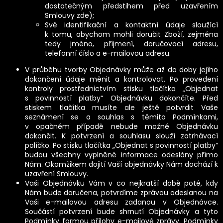
dostatečným předstihem před uzavřením
Smlouvy
zde
);
Své identifikační a kontaktní údaje sloužící
k tomu, abychom mohli doručit Zboží, zejména
tedy jméno, příjmení, doručovací adresu,
telefonní číslo a e-mailovou adresu.
V průběhu tvorby Objednávky může až do doby jejího
dokončení údaje měnit a kontrolovat. Po provedení
kontroly prostřednictvím stisku tlačítka „Objednat
s povinností platby“ Objednávku dokončíte. Před
stiskem tlačítka musíte ale ještě potvrdit Vaše
seznámení se a souhlas s těmito Podmínkami,
v opačném případě nebude možné Objednávku
dokončit. K potvrzení a souhlasu slouží zatrhávací
políčko. Po stisku tlačítka „Objednat s povinností platby“
budou všechny vyplněné informace odeslány přímo
Nám. Okamžikem dojití Vaší objednávky Nám dochází k
uzavření Smlouvy.
Vaši Objednávku Vám v co nejkratší době poté, kdy
Nám bude doručena, potvrdíme zprávou odeslanou na
Vaši e-mailovou adresu zadanou v Objednávce.
Součástí potvrzení bude shrnutí Objednávky a tyto
Podmínky formou přílohy e-mailové zprávy. Podmínky