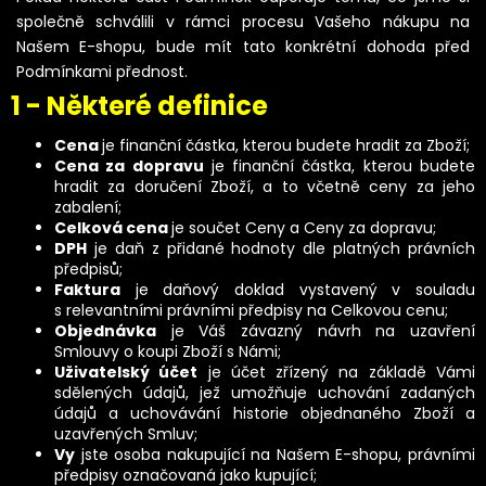
společně schválili v rámci procesu Vašeho nákupu na
Našem E-shopu, bude mít tato konkrétní dohoda před
Podmínkami přednost.
1 - Některé definice
Cena
je finanční částka, kterou budete hradit za Zboží;
Cena za dopravu
je finanční částka, kterou budete
hradit za doručení Zboží, a to včetně ceny za jeho
zabalení;
Celková cena
je součet Ceny a Ceny za dopravu;
DPH
je daň z přidané hodnoty dle platných právních
předpisů;
Faktura
je daňový doklad vystavený v souladu
s relevantními právními předpisy na Celkovou cenu;
Objednávka
je Váš závazný návrh na uzavření
Smlouvy o koupi Zboží s Námi;
Uživatelský účet
je účet zřízený na základě Vámi
sdělených údajů, jež umožňuje uchování zadaných
údajů a uchovávání historie objednaného Zboží a
uzavřených Smluv;
Vy
jste osoba nakupující na Našem E-shopu, právními
předpisy označovaná jako kupující;