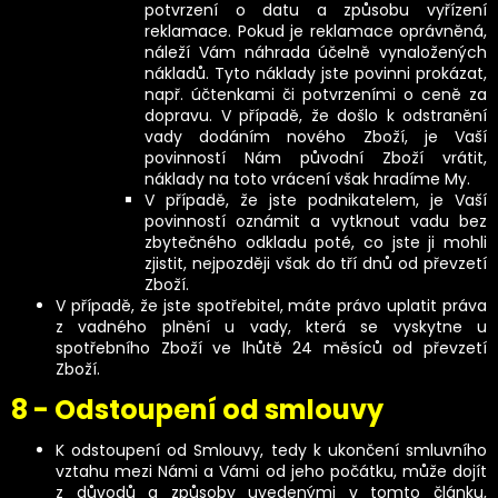
potvrzení o datu a způsobu vyřízení
reklamace. Pokud je reklamace oprávněná,
náleží Vám náhrada účelně vynaložených
nákladů. Tyto náklady jste povinni prokázat,
např. účtenkami či potvrzeními o ceně za
dopravu. V případě, že došlo k odstranění
vady dodáním nového Zboží, je Vaší
povinností Nám původní Zboží vrátit,
náklady na toto vrácení však hradíme My.
V případě, že jste podnikatelem, je Vaší
povinností oznámit a vytknout vadu bez
zbytečného odkladu poté, co jste ji mohli
zjistit, nejpozději však do tří dnů od převzetí
Zboží.
V případě, že jste spotřebitel, máte právo uplatit práva
z vadného plnění u vady, která se vyskytne u
spotřebního Zboží ve lhůtě 24 měsíců od převzetí
Zboží.
8 - Odstoupení od smlouvy
K odstoupení od Smlouvy, tedy k ukončení smluvního
vztahu mezi Námi a Vámi od jeho počátku, může dojít
z důvodů a způsoby uvedenými v tomto článku,