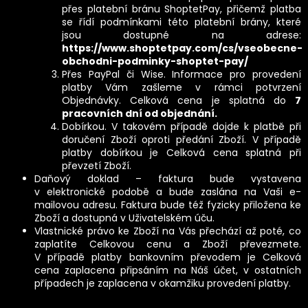
přes platební bránu ShoptetPay, přičemž platba
se řídí podmínkami této platební brány, které
jsou dostupné na adrese:
https://www.shoptetpay.com/cs/vseobecne-
obchodni-podminky-shoptet-pay/
Přes PayPal či Wise. Informace pro provedení
platby Vám zašleme v rámci potvrzení
Objednávky. Celková cena je splatná do
7
pracovních dní od objednání.
Dobírkou. V takovém případě dojde k platbě při
doručení Zboží oproti předání Zboží. V případě
platby dobírkou je Celková cena splatná při
převzetí Zboží.
Daňový doklad – faktura bude vystavena
v elektronické podobě a bude zaslána na Vaši e-
mailovou adresu. Faktura bude též fyzicky přiložena ke
Zboží a dostupná v Uživatelském úču.
Vlastnické právo ke Zboží na Vás přechází až poté, co
zaplatíte Celkovou cenu a Zboží převezmete.
V případě platby bankovním převodem je Celková
cena zaplacena připsáním na Náš účet, v ostatních
případech je zaplacena v okamžiku provedení platby.