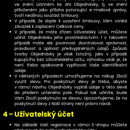
ve znění účinném ke dni Objednávky, tj. ve znění
přiloženém jako příloha potvrzující e-mailové zprávy,
tvoří nedílnou součást Smlouvy.
V případě, že dojde k uzavření Smlouvy, Vám vzniká
závazek k zaplacení Celkové ceny.
V případě, že máte zřízen Uživatelský účet, můžete
učinit Objednávku jeho prostřednictvím. I v takovém
případě máte ale povinnost zkontrolovat správnost,
pravdivost a úplnost předvyplněných údajů. Způsob
tvorby Objednávky je však totožný, jako v případě
kupujícího bez Uživatelského účtu, výhodou však je, že
není třeba opakovaně vyplňovat Vaše identifikační
údaje.
V některých případech umožňujeme na nákup Zboží
využít slevu. Pro poskytnutí slevy je třeba, abyste
v rámci návrhu Objednávky vyplnili údaje o této slevě
do předem určeného pole. Pokud tak učiníte, bude
Vám Zboží poskytnuto se slevou. Upozorňujeme, že na
poskytnutí slevy z Naší strany není právní nárok.
4 - Uživatelský účet
Na základě Vaší registrace v rámci E-shopu můžete