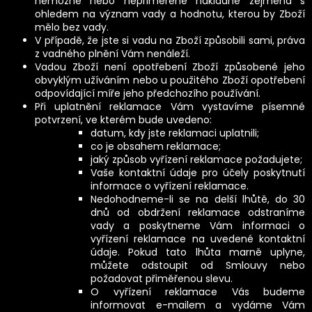
nemožné nebo nepřiměřeně nákladné zejména s
ohledem na význam vady a hodnotu, kterou by Zboží
mělo bez vady.
V případě, že jste si vadu na Zboží způsobili sami, práva
z vadného plnění Vám nenáleží.
Vadou Zboží není opotřebení Zboží způsobené jeho
obvyklým užíváním nebo u použitého Zboží opotřebení
odpovídající míře jeho předchozího používání.
Při uplatnění reklamace Vám vystavíme písemné
potvrzení, ve kterém bude uvedeno:
datum, kdy jste reklamaci uplatnili;
co je obsahem reklamace;
jaký způsob vyřízení reklamace požadujete;
Vaše kontaktní údaje pro účely poskytnutí
informace o vyřízení reklamace.
Nedohodneme-li se na delší lhůtě, do 30
dnů od obdržení reklamace odstraníme
vady a poskytneme Vám informaci o
vyřízení reklamace na uvedené kontaktní
údaje. Pokud tato lhůta marně uplyne,
můžete odstoupit od Smlouvy nebo
požadovat přiměřenou slevu.
O vyřízení reklamace Vás budeme
informovat e-mailem a vydáme Vám