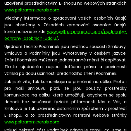
uzavřené prostřednictvím E-shopu na webových stránkách
www.peltramminerals.com
.
Všechny informace o zpracování Vašich osobních údajů
HLEDAT
jsou obsaženy v Zásadách zpracování osobních údajů,
která naleznete zde
www.peltramminerals.com/podminky-
ochrany-osobnich-udaju/
.
D
Ujednání těchto Podmínek jsou nedílnou součástí Smlouvy.
o
Smlouva a Podmínky jsou vyhotoveny v českém jazyce.
p
Znění Podmínek můžeme jednostranně měnit či doplňovat.
o
r
Tímto ujednáním nejsou dotčena práva a povinnosti
u
vzniklá po dobu účinnosti předchozího znění Podmínek.
č
u
Jak jistě víte, tak komunikujeme primárně na dálku. Proto i
j
pro naši Smlouvu platí, že jsou použity prostředky
e
m
komunikace na dálku, které umožňují, abychom se spolu
e
dohodli bez současné fyzické přítomnosti Nás a Vás, a
Smlouva je tak uzavřena distančním způsobem v prostředí
E-shopu, a to prostřednictvím rozhraní webové stránky
www.peltramminerals.com
.
Pokud některá část Podmínek odporuje tomu, co jsme si