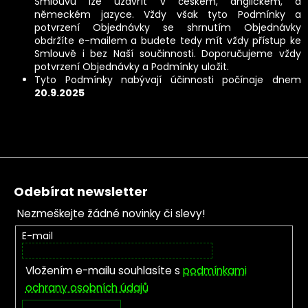
Smlouvu lze uzavřít v českém, anglickém, a
německém jazyce. Vždy však tyto Podmínky a
potvrzení Objednávky se shrnutím Objednávky
obdržíte e-mailem a budete tedy mít vždy přístup ke
Smlouvě i bez Naší součinnosti. Doporučujeme vždy
potvrzení Objednávky a Podmínky uložit.
Tyto Podmínky nabývají účinnosti počínaje dnem
20.9.2025
Zápatí
Odebírat newsletter
Nezmeškejte žádné novinky či slevy!
E-mail
Vložením e-mailu souhlasíte s
podmínkami
ochrany osobních údajů