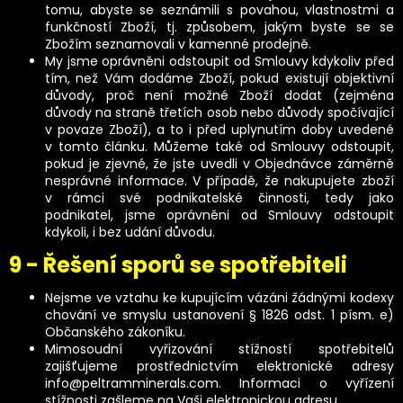
tomu, abyste se seznámili s povahou, vlastnostmi a
funkčností Zboží, tj. způsobem, jakým byste se se
Zbožím seznamovali v kamenné prodejně.
My jsme oprávněni odstoupit od Smlouvy kdykoliv před
tím, než Vám dodáme Zboží, pokud existují objektivní
důvody, proč není možné Zboží dodat (zejména
důvody na straně třetích osob nebo důvody spočívající
v povaze Zboží), a to i před uplynutím doby uvedené
v tomto článku. Můžeme také od Smlouvy odstoupit,
pokud je zjevné, že jste uvedli v Objednávce záměrně
nesprávné informace. V případě, že nakupujete zboží
v rámci své podnikatelské činnosti, tedy jako
podnikatel, jsme oprávněni od Smlouvy odstoupit
kdykoli, i bez udání důvodu.
9 - Řešení sporů se spotřebiteli
Nejsme ve vztahu ke kupujícím vázáni žádnými kodexy
chování ve smyslu ustanovení § 1826 odst. 1 písm. e)
Občanského zákoníku.
Mimosoudní vyřizování stížností spotřebitelů
zajišťujeme prostřednictvím elektronické adresy
info@peltramminerals.com
. Informaci o vyřízení
stížnosti zašleme na Vaši elektronickou adresu.