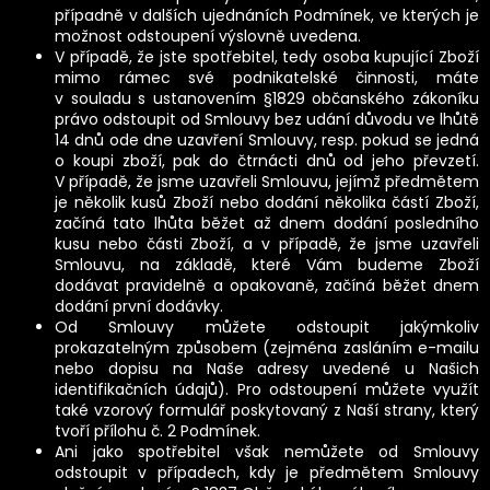
případně v dalších ujednáních Podmínek, ve kterých je
možnost odstoupení výslovně uvedena.
V případě, že jste spotřebitel, tedy osoba kupující Zboží
mimo rámec své podnikatelské činnosti, máte
v souladu s ustanovením §1829 občanského zákoníku
právo odstoupit od Smlouvy bez udání důvodu ve lhůtě
14 dnů ode dne uzavření Smlouvy, resp. pokud se jedná
o koupi zboží, pak do čtrnácti dnů od jeho převzetí.
V případě, že jsme uzavřeli Smlouvu, jejímž předmětem
je několik kusů Zboží nebo dodání několika částí Zboží,
začíná tato lhůta běžet až dnem dodání posledního
kusu nebo části Zboží, a v případě, že jsme uzavřeli
Smlouvu, na základě, které Vám budeme Zboží
dodávat pravidelně a opakovaně, začíná běžet dnem
dodání první dodávky.
Od Smlouvy můžete odstoupit jakýmkoliv
prokazatelným způsobem (zejména zasláním e-mailu
nebo dopisu na Naše adresy uvedené u Našich
identifikačních údajů). Pro odstoupení můžete využít
také vzorový formulář poskytovaný z Naší strany, který
tvoří přílohu č. 2 Podmínek.
Ani jako spotřebitel však nemůžete od Smlouvy
odstoupit v případech, kdy je předmětem Smlouvy