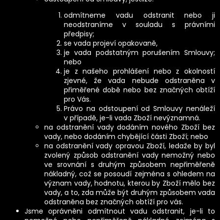
odmítneme vadu odstranit nebo ji
neodstraníme v souladu s právními
předpisy;
se vada projeví opakovaně,
je vada podstatným porušením Smlouvy;
nebo
je z našeho prohlášení nebo z okolností
zjevné, že vada nebude odstraněna v
přiměřené době nebo bez značných obtíží
pro Vás.
Právo na odstoupení od Smlouvy nenáleží
v případě, je-li vada Zboží nevýznamná.
na odstranění vady dodáním nového Zboží bez
vady, nebo dodáním chybějící části Zboží; nebo
na odstranění vady opravou Zboží, ledaže by byl
zvolený způsob odstranění vady nemožný nebo
ve srovnání s druhým způsobem nepřiměřeně
nákladný, což se posoudí zejména s ohledem na
význam vady, hodnotu, kterou by Zboží mělo bez
vady, a to, zda může být druhým způsobem vada
odstraněna bez značných obtíží pro vás.
Jsme oprávněni odmítnout vadu odstranit, je-li to