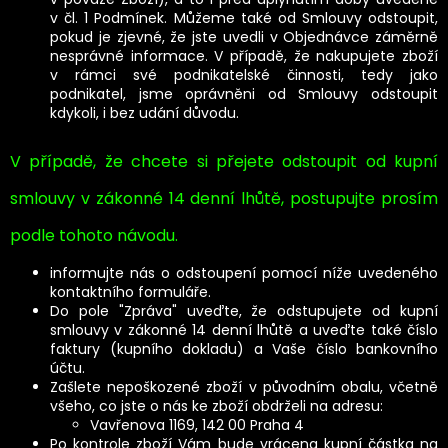
v čl. 1 Podmínek. Můžeme také od Smlouvy odstoupit,
pokud je zjevné, že jste uvedli v Objednávce záměrně
nesprávné informace. V případě, že nakupujete zboží
v rámci své podnikatelské činnosti, tedy jako
podnikatel, jsme oprávněni od Smlouvy odstoupit
kdykoli, i bez udání důvodu.
V případě, že chcete si přejete odstoupit od kupní
smlouvy v zákonné 14 denní lhůtě, postupujte prosím
podle tohoto návodu.
informujte nás o odstoupení pomocí níže uvedeného
kontaktního formuláře.
Do pole "Zpráva" uveďte, že odstupujete od kupní
smlouvy v zákonné 14 denní lhůtě a uveďte také číslo
faktury (kupního dokladu) a Vaše číslo bankovního
účtu.
Zašlete nepoškozené zboží v původním obalu, včetně
všeho, co jste o nás ke zboží obdrželi na adresu:
Vavřenova 1169,
142 00 Praha 4
Po kontrole zboží Vám bude vrácena kupní částka na