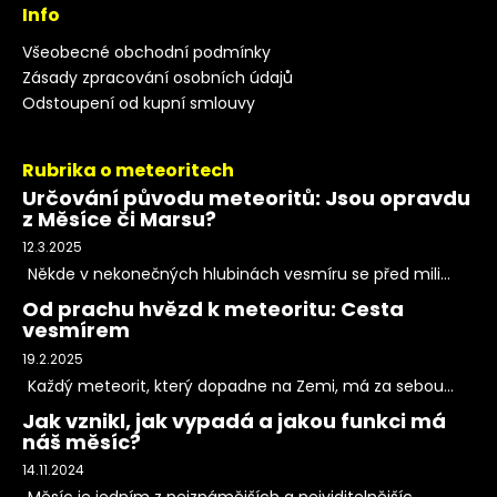
Info
Všeobecné obchodní podmínky
Zásady zpracování osobních údajů
Odstoupení od kupní smlouvy
Rubrika o meteoritech
Určování původu meteoritů: Jsou opravdu
z Měsíce či Marsu?
12.3.2025
Někde v nekonečných hlubinách vesmíru se před mili...
Od prachu hvězd k meteoritu: Cesta
vesmírem
19.2.2025
Každý meteorit, který dopadne na Zemi, má za sebou...
Jak vznikl, jak vypadá a jakou funkci má
náš měsíc?
14.11.2024
Měsíc je jedním z nejznámějších a nejviditelnějšíc...