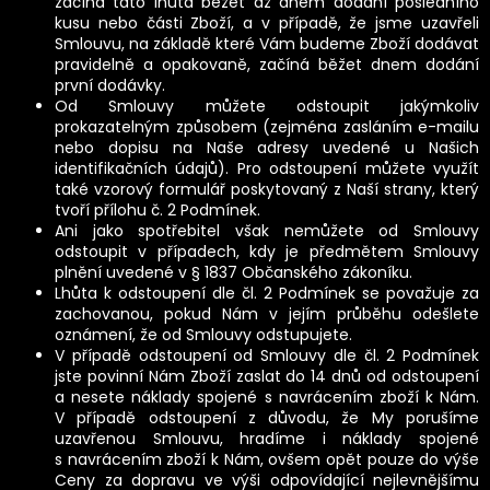
začíná tato lhůta běžet až dnem dodání posledního
kusu nebo části Zboží, a v případě, že jsme uzavřeli
Smlouvu, na základě které Vám budeme Zboží dodávat
pravidelně a opakovaně, začíná běžet dnem dodání
první dodávky.
HLEDAT
Od Smlouvy můžete odstoupit jakýmkoliv
prokazatelným způsobem (zejména zasláním e-mailu
nebo dopisu na Naše adresy uvedené u Našich
identifikačních údajů). Pro odstoupení můžete využít
D
o
také vzorový formulář poskytovaný z Naší strany, který
p
tvoří přílohu č. 2 Podmínek.
o
Ani jako spotřebitel však nemůžete od Smlouvy
r
odstoupit v případech, kdy je předmětem Smlouvy
u
plnění uvedené v § 1837 Občanského zákoníku.
č
Lhůta k odstoupení dle čl. 2 Podmínek se považuje za
u
zachovanou, pokud Nám v jejím průběhu odešlete
j
oznámení, že od Smlouvy odstupujete.
e
m
V případě odstoupení od Smlouvy dle čl. 2 Podmínek
e
jste povinní Nám Zboží zaslat do 14 dnů od odstoupení
a nesete náklady spojené s navrácením zboží k Nám.
V případě odstoupení z důvodu, že My porušíme
uzavřenou Smlouvu, hradíme i náklady spojené
s navrácením zboží k Nám, ovšem opět pouze do výše
Ceny za dopravu ve výši odpovídající nejlevnějšímu