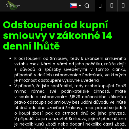
Košík
Přejít na obsah
Nákup
M
Přihlášen
Men
Zpět
Odstoupení od kupní
C
o
smlouvy v zákonné 14
p
o
denní lhůtě
t
ř
e
K odstoupení od Smlouvy, tedy k ukončení smluvního
vztahu mezi Námi a Vámi od jeho počátku, může dojít
b
z důvodů a způsoby uvedenými v tomto článku,
u
případně v dalších ustanoveních Podmínek, ve kterých
j
je možnost odstoupení výslovně uvedena.
e
V případě, že jste spotřebitel, tedy osoba kupující Zboží
t
mimo rámec své podnikatelské činnosti, máte
e
v souladu s ustanovením §1829 občanského zákoníku
n
právo odstoupit od Smlouvy bez udání důvodu ve lhůtě
a
14 dnů ode dne uzavření Smlouvy, resp. pokud se jedná
j
o koupi zboží, pak do čtrnácti dnů od jeho převzetí.
í
V případě, že jsme uzavřeli Smlouvu, jejímž předmětem
t
je několik kusů Zboží nebo dodání několika částí Zboží,
?