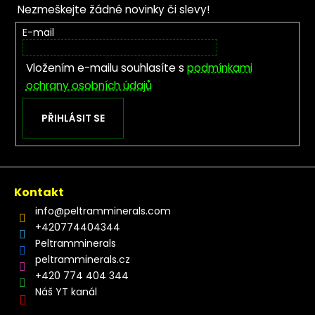
Nezmeškejte žádné novinky či slevy!
E-mail
Vložením e-mailu souhlasíte s
podmínkami
ochrany osobních údajů
PŘIHLÁSIT SE
Kontakt
info
@
peltramminerals.com
+420774404344
Peltramminerals
peltramminerals.cz
+420 774 404 344
Náš YT kanál