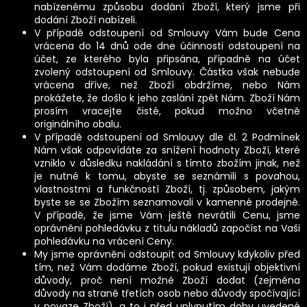
nabízenému způsobu dodání Zboží, který jsme při
dodání Zboží nabízeli.
V případě odstoupení od Smlouvy Vám bude Cena
vrácena do 14 dnů ode dne účinnosti odstoupení na
účet, ze kterého byla připsána, případně na účet
zvolený odstoupení od Smlouvy. Částka však nebude
vrácena dříve, než Zboží obdržíme, nebo Nám
prokážete, že došlo k jeho zaslání zpět Nám. Zboží Nám
prosím vracejte čisté, pokud možno včetně
originálního obalu.
V případě odstoupení od Smlouvy dle čl. 2 Podmínek
Nám však odpovídáte za snížení hodnoty Zboží, které
vzniklo v důsledku nakládání s tímto zbožím jinak, než
je nutné k tomu, abyste se seznámili s povahou,
vlastnostmi a funkčností Zboží, tj. způsobem, jakým
byste se se Zbožím seznamovali v kamenné prodejně.
V případě, že jsme Vám ještě nevrátili Cenu, jsme
oprávněni pohledávku z titulu nákladů započíst na Vaši
pohledávku na vrácení Ceny.
My jsme oprávněni odstoupit od Smlouvy kdykoliv před
tím, než Vám dodáme Zboží, pokud existují objektivní
důvody, proč není možné Zboží dodat (zejména
důvody na straně třetích osob nebo důvody spočívající
v povaze Zboží), a to i před uplynutím doby uvedené