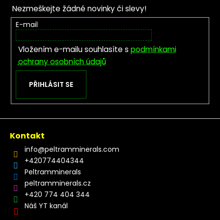
Nezmeškejte žádné novinky či slevy!
E-mail
Vložením e-mailu souhlasíte s
podmínkami
ochrany osobních údajů
PŘIHLÁSIT SE
Kontakt
info
@
peltramminerals.com
+420774404344
Peltramminerals
peltramminerals.cz
+420 774 404 344
Náš YT kanál