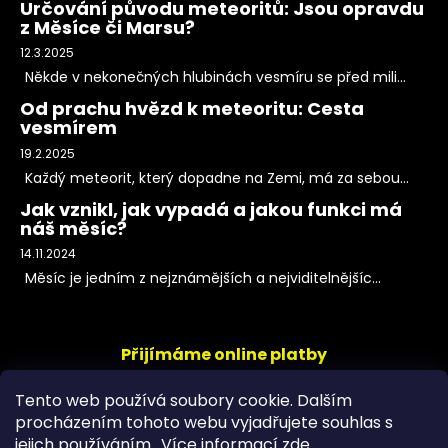
Určování původu meteoritů: Jsou opravdu
z Měsíce či Marsu?
12.3.2025
Někde v nekonečných hlubinách vesmíru se před mili...
Od prachu hvězd k meteoritu: Cesta
vesmírem
19.2.2025
Každý meteorit, který dopadne na Zemi, má za sebou...
Jak vznikl, jak vypadá a jakou funkci má
náš měsíc?
14.11.2024
Měsíc je jedním z nejznámějších a nejviditelnějšíc...
Přijímáme online platby
Tento web používá soubory cookie. Dalším
procházením tohoto webu vyjadřujete souhlas s
jejich používáním.. Více informací
zde
.