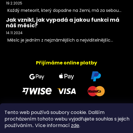
19.2.2025
Každý meteorit, který dopadne na Zemi, má za sebou...
Jak vznikl, jak vypadá a jakou funkci má
náš měsíc?
14.11.2024
Měsíc je jedním z nejznámějších a nejviditelnějšíc...
Přijímáme online platby
Tento web používá soubory cookie. Dalším
Copyright 2026
PeltramMinerals
. Všechna práva
procházením tohoto webu vyjadřujete souhlas s jejich
vyhrazena.
používáním.. Více informací
zde
.