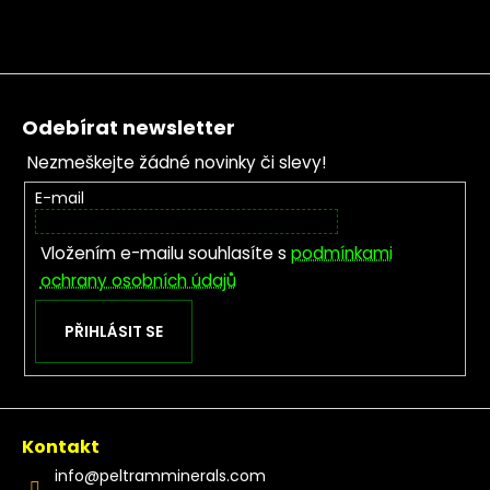
Zápatí
Odebírat newsletter
Nezmeškejte žádné novinky či slevy!
E-mail
Vložením e-mailu souhlasíte s
podmínkami
ochrany osobních údajů
PŘIHLÁSIT SE
Kontakt
info
@
peltramminerals.com