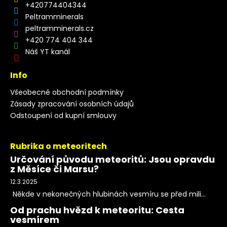
+420774404344
Peltramminerals
peltramminerals.cz
+420 774 404 344
Náš YT kanál
Info
Všeobecné obchodní podmínky
Zásady zpracování osobních údajů
Odstoupení od kupní smlouvy
Rubrika o meteoritech
Určování původu meteoritů: Jsou opravdu
z Měsíce či Marsu?
12.3.2025
Někde v nekonečných hlubinách vesmíru se před mili...
Od prachu hvězd k meteoritu: Cesta
vesmírem