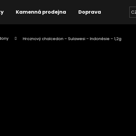
ky
Kamenná prodejna
Doprava
Kontakt
C
dony
Hroznový chalcedon – Sulawesi – Indonésie – 1,2g