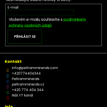
E-mail
Vložením e-mailu souhlasíte s
podmínkami
ochrany osobních údajů
PŘIHLÁSIT SE
Kontakt
info
@
peltramminerals.com
+420774404344
Peltramminerals
peltramminerals.cz
+420 774 404 344
Náš YT kanál
Info