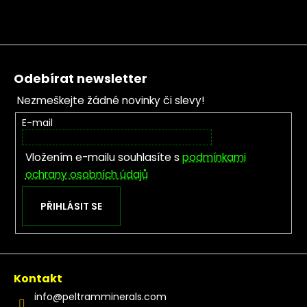
Zápatí
Odebírat newsletter
Nezmeškejte žádné novinky či slevy!
E-mail
Vložením e-mailu souhlasíte s
podmínkami
ochrany osobních údajů
PŘIHLÁSIT SE
Kontakt
info
@
peltramminerals.com