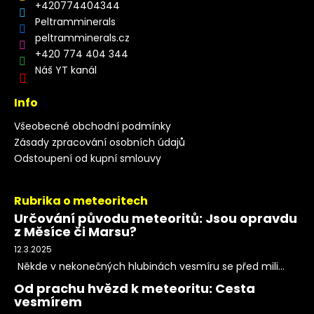
+420774404344
Peltramminerals
peltramminerals.cz
+420 774 404 344
Náš YT kanál
Info
Všeobecné obchodní podmínky
Zásady zpracování osobních údajů
Odstoupení od kupní smlouvy
Rubrika o meteoritech
Určování původu meteoritů: Jsou opravdu
z Měsíce či Marsu?
12.3.2025
Někde v nekonečných hlubinách vesmíru se před mili...
Od prachu hvězd k meteoritu: Cesta
vesmírem