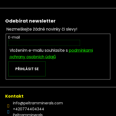
Zápatí
Odebírat newsletter
Nezmeškejte žádné novinky či slevy!
E-mail
Vložením e-mailu souhlasíte s
podmínkami
ochrany osobních údajů
PŘIHLÁSIT SE
Kontakt
info
@
peltramminerals.com
+420774404344
Peltramminerals