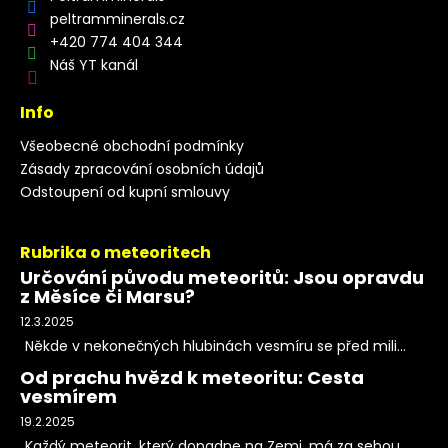
peltramminerals.cz
+420 774 404 344
Náš YT kanál
Info
Všeobecné obchodní podmínky
Zásady zpracování osobních údajů
Odstoupení od kupní smlouvy
Rubrika o meteoritech
Určování původu meteoritů: Jsou opravdu
z Měsíce či Marsu?
12.3.2025
Někde v nekonečných hlubinách vesmíru se před mili...
Od prachu hvězd k meteoritu: Cesta
vesmírem
19.2.2025
Každý meteorit, který dopadne na Zemi, má za sebou...