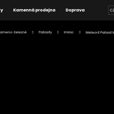
ky
Kamenná prodejna
Doprava
Kontakt
C
Kameno-železné
Pallasity
Imilac
Meteorit Pallasit 