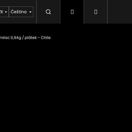
Přihlášení
Nákupní ko
Výkup vltavínů
Články o meteoritech
R
ZK
Čeština
Imilac 0,94g / plátek – Chile