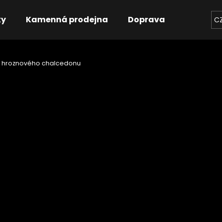
ky
Kamenná prodejna
Doprava
Kontakt
C
 z hroznového chalcedonu