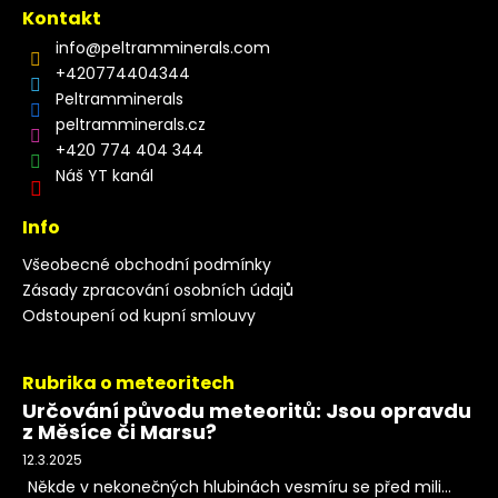
Kontakt
info
@
peltramminerals.com
+420774404344
Peltramminerals
peltramminerals.cz
+420 774 404 344
Náš YT kanál
Info
Všeobecné obchodní podmínky
Zásady zpracování osobních údajů
Odstoupení od kupní smlouvy
Rubrika o meteoritech
Určování původu meteoritů: Jsou opravdu
z Měsíce či Marsu?
12.3.2025
Někde v nekonečných hlubinách vesmíru se před mili...