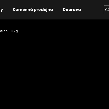
ky
Kamenná prodejna
Doprava
Kontakt
C
tilec – 11,7g