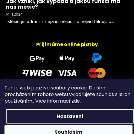
Jak vznikl, jak vypadá a jakou funkci má
náš měsíc?
14.11.2024
Měsíc je jedním z nejznámějších a nejviditelnějšíc...
Přijímáme online platby
Tento web používá soubory cookie. Dalším
procházením tohoto webu vyjadřujete souhlas s jejich
Copyright 2026
PeltramMinerals
. Všechna práva
používáním.. Více informací
zde
.
vyhrazena.
Nastavení
Souhlasím