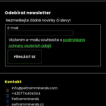
Zápatí
Odebírat newsletter
Nezmeškejte žádné novinky či slevy!
E-mail
Vložením e-mailu souhlasíte s
podmínkami
ochrany osobních údajů
PŘIHLÁSIT SE
Kontakt
info
@
peltramminerals.com
+420774404344
Peltramminerals
peltramminerals.cz