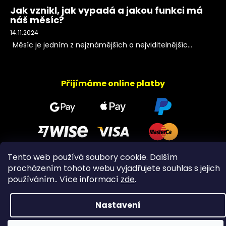
Jak vznikl, jak vypadá a jakou funkci má
náš měsíc?
14.11.2024
Měsíc je jedním z nejznámějších a nejviditelnějšíc...
Přijímáme online platby
Tento web používá soubory cookie. Dalším
procházením tohoto webu vyjadřujete souhlas s jejich
Copyright 2026
PeltramMinerals
. Všechna práva
používáním.. Více informací
zde
.
vyhrazena.
Nastavení