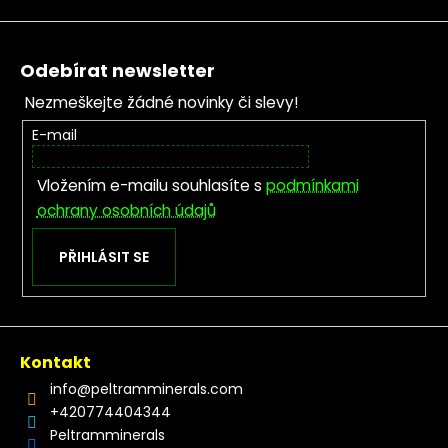
Zápatí
Odebírat newsletter
Nezmeškejte žádné novinky či slevy!
E-mail
Vložením e-mailu souhlasíte s
podmínkami
ochrany osobních údajů
PŘIHLÁSIT SE
Kontakt
info
@
peltramminerals.com
+420774404344
Peltramminerals