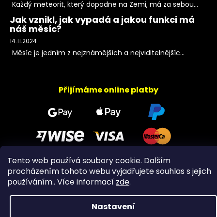
Každý meteorit, který dopadne na Zemi, má za sebou...
Jak vznikl, jak vypadá a jakou funkci má
náš měsíc?
14.11.2024
Měsíc je jedním z nejznámějších a nejviditelnějšíc...
Přijímáme online platby
Tento web používá soubory cookie. Dalším
procházením tohoto webu vyjadřujete souhlas s jejich
Copyright 2026
PeltramMinerals
. Všechna práva
používáním.. Více informací
zde
.
vyhrazena.
Nastavení