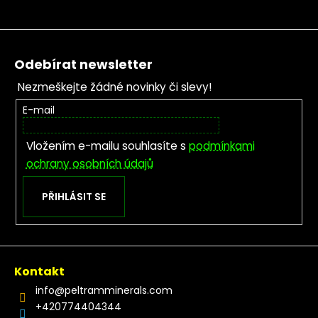
Zápatí
Odebírat newsletter
Nezmeškejte žádné novinky či slevy!
E-mail
Vložením e-mailu souhlasíte s
podmínkami
ochrany osobních údajů
PŘIHLÁSIT SE
Kontakt
info
@
peltramminerals.com
+420774404344