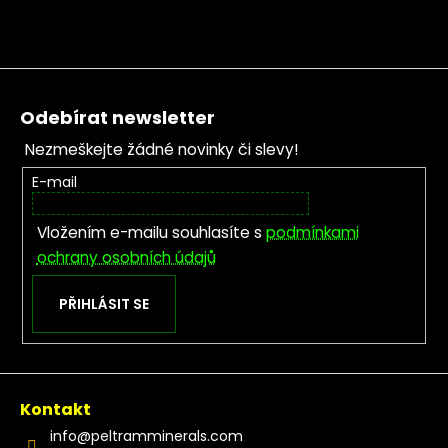
Zápatí
Odebírat newsletter
Nezmeškejte žádné novinky či slevy!
E-mail
Vložením e-mailu souhlasíte s
podmínkami
ochrany osobních údajů
PŘIHLÁSIT SE
Kontakt
info
@
peltramminerals.com