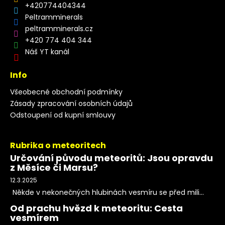
+420774404344
Peltramminerals
peltramminerals.cz
+420 774 404 344
Náš YT kanál
Info
Všeobecné obchodní podmínky
Zásady zpracování osobních údajů
Odstoupení od kupní smlouvy
Rubrika o meteoritech
Určování původu meteoritů: Jsou opravdu
z Měsíce či Marsu?
12.3.2025
Někde v nekonečných hlubinách vesmíru se před mili...
Od prachu hvězd k meteoritu: Cesta
vesmírem