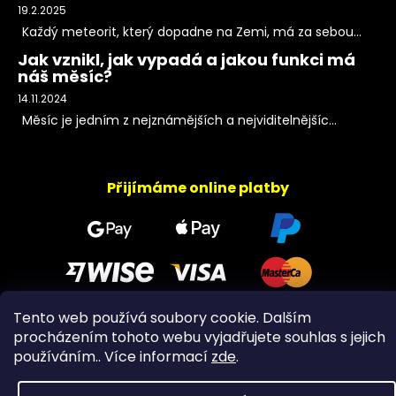
19.2.2025
Každý meteorit, který dopadne na Zemi, má za sebou...
Jak vznikl, jak vypadá a jakou funkci má
náš měsíc?
14.11.2024
Měsíc je jedním z nejznámějších a nejviditelnějšíc...
Přijímáme online platby
Tento web používá soubory cookie. Dalším
procházením tohoto webu vyjadřujete souhlas s jejich
Copyright 2026
PeltramMinerals
. Všechna práva
používáním.. Více informací
zde
.
vyhrazena.