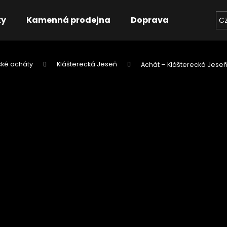
ky
Kamenná prodejna
Doprava
Kontakt
C
ké acháty
Klášterecká Jeseň
Achát – Klášterecká Jeseň