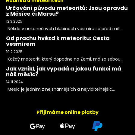
Rubrika o meteoritech
Určování původu meteoritů: Jsou opravdu
z Měsíce či Marsu?
12.3.2025
Někde v nekonečných hlubinách vesmíru se před mili...
Od prachu hvězd k meteoritu: Cesta
vesmírem
19.2.2025
Každý meteorit, který dopadne na Zemi, má za sebou...
Jak vznikl, jak vypadá a jakou funkci má
náš měsíc?
14.11.2024
Měsíc je jedním z nejznámějších a nejviditelnějšíc...
Přijímáme online platby