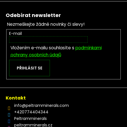
Zápatí
Odebírat newsletter
Nezmeškejte žádné novinky či slevy!
E-mail
Vložením e-mailu souhlasíte s
podmínkami
ochrany osobních údajů
PŘIHLÁSIT SE
Kontakt
info
@
peltramminerals.com
+420774404344
Peltramminerals
peltramminerals.cz