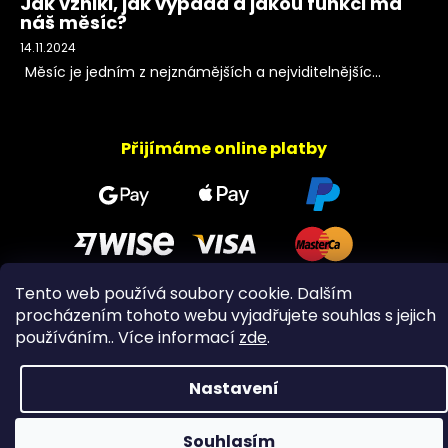
Jak vznikl, jak vypadá a jakou funkci má
náš měsíc?
14.11.2024
Měsíc je jedním z nejznámějších a nejviditelnějšíc...
Přijímáme online platby
Tento web používá soubory cookie. Dalším
procházením tohoto webu vyjadřujete souhlas s jejich
Copyright 2026
PeltramMinerals
. Všechna práva
používáním.. Více informací
zde
.
vyhrazena.
Nastavení
Souhlasím