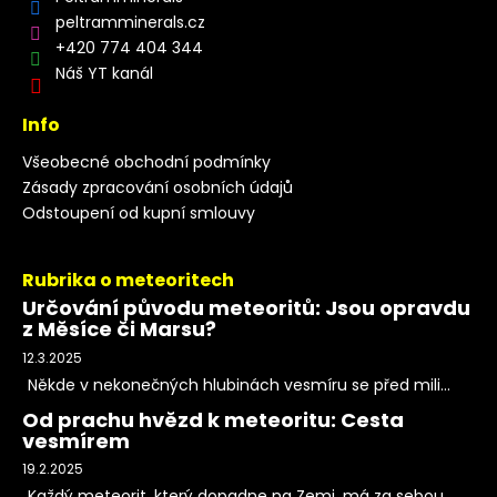
peltramminerals.cz
+420 774 404 344
Náš YT kanál
Info
Všeobecné obchodní podmínky
Zásady zpracování osobních údajů
Odstoupení od kupní smlouvy
Rubrika o meteoritech
Určování původu meteoritů: Jsou opravdu
z Měsíce či Marsu?
12.3.2025
Někde v nekonečných hlubinách vesmíru se před mili...
Od prachu hvězd k meteoritu: Cesta
vesmírem
19.2.2025
Každý meteorit, který dopadne na Zemi, má za sebou...