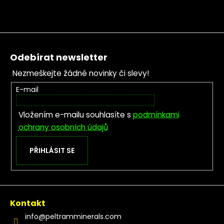
Zápatí
Odebírat newsletter
Nezmeškejte žádné novinky či slevy!
E-mail
Vložením e-mailu souhlasíte s
podmínkami
ochrany osobních údajů
PŘIHLÁSIT SE
Kontakt
info
@
peltramminerals.com