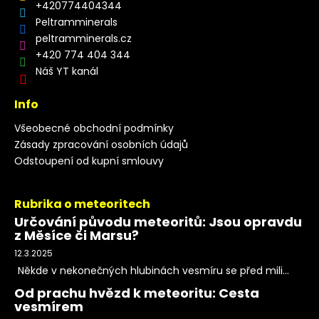
+420774404344
Peltramminerals
peltramminerals.cz
+420 774 404 344
Náš YT kanál
Info
Všeobecné obchodní podmínky
Zásady zpracování osobních údajů
Odstoupení od kupní smlouvy
Rubrika o meteoritech
Určování původu meteoritů: Jsou opravdu
z Měsíce či Marsu?
12.3.2025
Někde v nekonečných hlubinách vesmíru se před mili...
Od prachu hvězd k meteoritu: Cesta
vesmírem