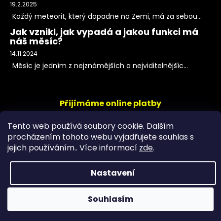
19.2.2025
Každý meteorit, který dopadne na Zemi, má za sebou...
Jak vznikl, jak vypadá a jakou funkci má
náš měsíc?
14.11.2024
Měsíc je jedním z nejznámějších a nejviditelnějšíc...
Přijímáme online platby
Tento web používá soubory cookie. Dalším
procházením tohoto webu vyjadřujete souhlas s
jejich používáním.. Více informací
zde
.
Nastavení
Copyright 2026
PeltramMinerals
. Všechna práva
Souhlasím
vyhrazena.